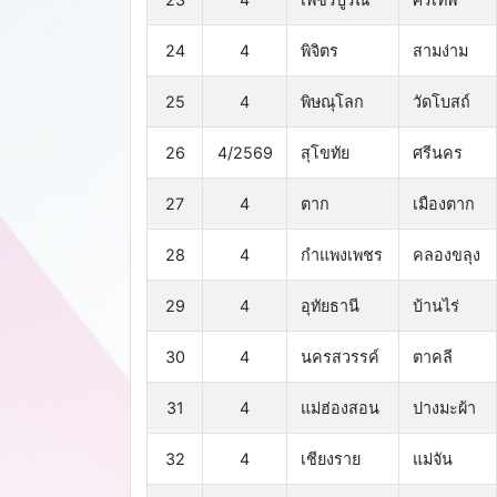
24
4
พิจิตร
สามง่าม
25
4
พิษณุโลก
วัดโบสถ์
26
4/2569
สุโขทัย
ศรีนคร
27
4
ตาก
เมืองตาก
28
4
กำแพงเพชร
คลองขลุง
29
4
อุทัยธานี
บ้านไร่
30
4
นครสวรรค์
ตาคลี
31
4
แม่ฮ่องสอน
ปางมะผ้า
32
4
เชียงราย
แม่จัน