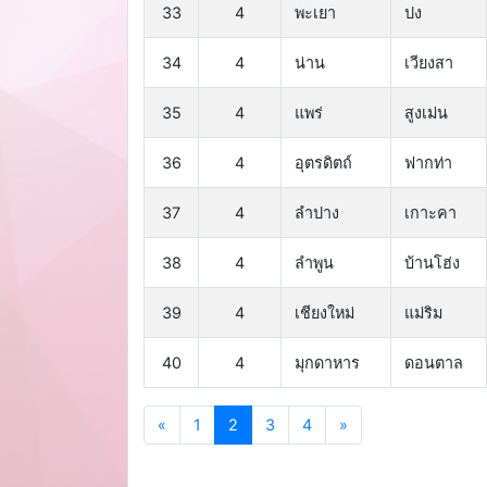
33
4
พะเยา
ปง
34
4
น่าน
เวียงสา
35
4
แพร่
สูงเม่น
36
4
อุตรดิตถ์
ฟากท่า
37
4
ลำปาง
เกาะคา
38
4
ลำพูน
บ้านโฮ่ง
39
4
เชียงใหม่
แม่ริม
40
4
มุกดาหาร
ดอนตาล
«
1
2
3
4
»