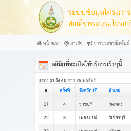
ระบบข้อมูลโครงการค
สมเด็จพระบรมโอรสาธ
หน้าแรก
ภารกิจ
ข่าวประชาสัมพันธ์
คลินิกที่จะเปิดให้บริการเร็วๆนี้
แสดง
21 ถึง 40
จาก
78
ผลลัพธ์
#
ครั้งที่
จังหวัด
อำเภอ
21
4
ราชบุรี
วัดเพลง
22
3
เพชรบูรณ์
วิเชียรบุรี
23
4
เพชรบูรณ์
ศรีเทพ